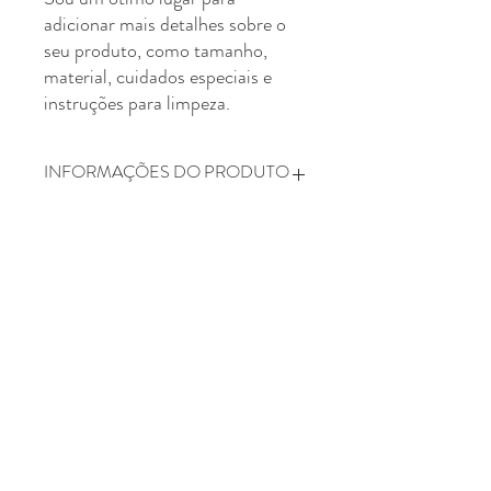
adicionar mais detalhes sobre o
seu produto, como tamanho,
material, cuidados especiais e
instruções para limpeza.
INFORMAÇÕES DO PRODUTO
Sou um detalhe do produto. Sou um ótimo
POLÍTICA DE RETORNO E
lugar para adicionar mais detalhes sobre o
REEMBOLSO
seu produto, como tamanho, material,
cuidados especiais e instruções para
Sou a política de Retorno e Reembolso.
limpeza. Este também é um ótimo lugar
INFORMAÇÕES DE ENTREGA
Sou um ótimo lugar para que seus clientes
para escrever o que torna seu produto
saibam o que fazer caso estejam
especial e como seus clientes podem se
insatisfeitos com a compra. Ter uma
Sou a política de frete. Sou um ótimo lugar
beneficiar deste item.
política de reembolso ou de retorno é uma
para adicionar mais informações sobre seus
ótima maneira de estabelecer a confiança e
métodos de frete, embalagem e custo.
garantir compras com segurança.
Oferecer informações claras sobre sua
política de frete é uma ótima maneira de
靈氣 Reiki na sua essência,
da minha mão para a tua