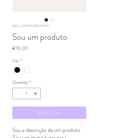
SKU: 364115376135191
Sou um produto
Price
€10.00
Cor
*
Quantity
*
Add to Cart
Sou a descrição de um produto.
Sou um ótimo lugar para