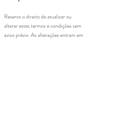
Reservo o direito de atualizar ou
alterar estes termos e condições sem
aviso prévio. As alterações entram em
vigor assim que publicadas.
Contraindicações:
Por favor, informa-me com
antecedência caso tenhas alguma
alergia para que o atendimento seja
feito com segurança.
Se no dia da sessão, ou nos dias
anteriores, tiveres alguma condição